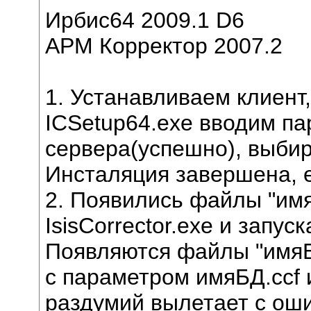
Ирбис64 2009.1 D6
АРМ Корректор 2007.2
1. Устанавливаем клиент
ICSetup64.exe вводим п
сервера(успешно), выби
Инсталяция завершена, e
2. Появились файлы "имя
IsisCorrector.exe и запу
Появляются файлы "имяБД.
с параметром имяБД.ccf 
раздумий вылетает с оши