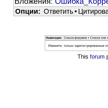
Вложения:
Ошибка_Корре
Опции:
Ответить
•
Цитиров
Навигация:
Список форумов
•
Список тем
•
Извините, только зарегистрированные п
This
forum
p